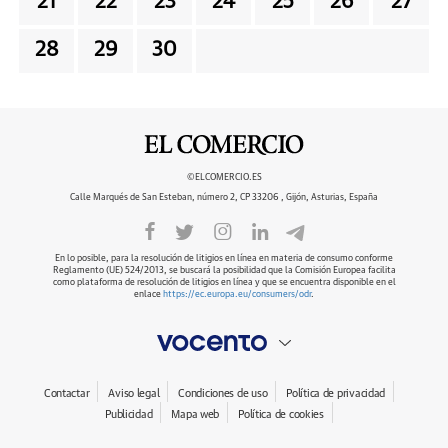
21
22
23
24
25
26
27
28
29
30
©ELCOMERCIO.ES
Calle Marqués de San Esteban, número 2, CP 33206 , Gijón, Asturias, España
En lo posible, para la resolución de litigios en línea en materia de consumo conforme
Reglamento (UE) 524/2013, se buscará la posibilidad que la Comisión Europea facilita
como plataforma de resolución de litigios en línea y que se encuentra disponible en el
enlace
https://ec.europa.eu/consumers/odr
.
Contactar
Aviso legal
Condiciones de uso
Política de privacidad
Publicidad
Mapa web
Política de cookies