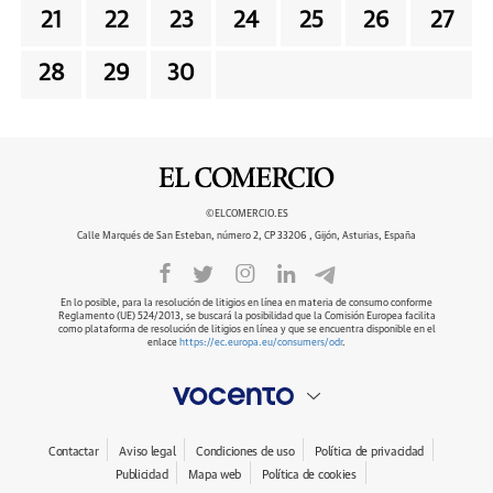
21
22
23
24
25
26
27
28
29
30
©ELCOMERCIO.ES
Calle Marqués de San Esteban, número 2, CP 33206 , Gijón, Asturias, España
En lo posible, para la resolución de litigios en línea en materia de consumo conforme
Reglamento (UE) 524/2013, se buscará la posibilidad que la Comisión Europea facilita
como plataforma de resolución de litigios en línea y que se encuentra disponible en el
enlace
https://ec.europa.eu/consumers/odr
.
Contactar
Aviso legal
Condiciones de uso
Política de privacidad
Publicidad
Mapa web
Política de cookies