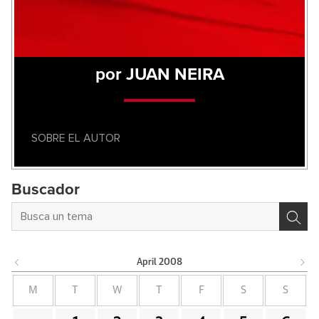
por JUAN NEIRA
SOBRE EL AUTOR
Buscador
April
2008
M
T
W
T
F
S
S