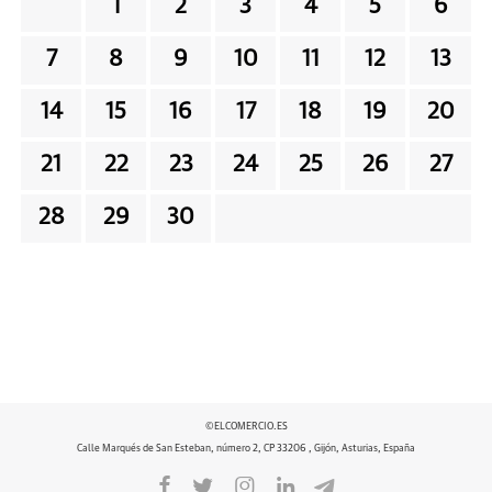
1
2
3
4
5
6
7
8
9
10
11
12
13
14
15
16
17
18
19
20
21
22
23
24
25
26
27
28
29
30
©ELCOMERCIO.ES
Calle Marqués de San Esteban, número 2, CP 33206 , Gijón, Asturias, España