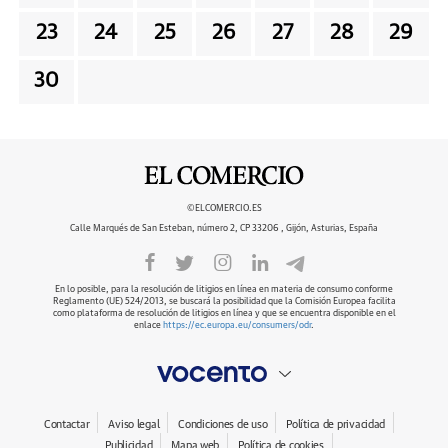
23
24
25
26
27
28
29
30
©ELCOMERCIO.ES
Calle Marqués de San Esteban, número 2, CP 33206 , Gijón, Asturias, España
En lo posible, para la resolución de litigios en línea en materia de consumo conforme
Reglamento (UE) 524/2013, se buscará la posibilidad que la Comisión Europea facilita
como plataforma de resolución de litigios en línea y que se encuentra disponible en el
enlace
https://ec.europa.eu/consumers/odr
.
Contactar
Aviso legal
Condiciones de uso
Política de privacidad
Publicidad
Mapa web
Política de cookies