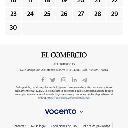
16
17
18
19
20
21
22
23
24
25
26
27
28
29
30
©ELCOMERCIO.ES
Calle Marqués de San Esteban, número 2, CP 33206 , Gijón, Asturias, España
En lo posible, para la resolución de litigios en línea en materia de consumo conforme
Reglamento (UE) 524/2013, se buscará la posibilidad que la Comisión Europea facilita
como plataforma de resolución de litigios en línea y que se encuentra disponible en el
enlace
https://ec.europa.eu/consumers/odr
.
Contactar
Aviso legal
Condiciones de uso
Política de privacidad