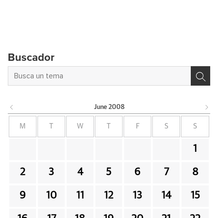
Buscador
June
2008
M
T
W
T
F
S
S
1
2
3
4
5
6
7
8
9
10
11
12
13
14
15