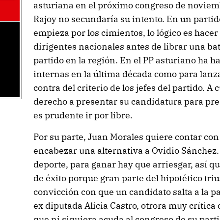
asturiana en el próximo congreso de noviem
Rajoy no secundaría su intento. En un partido
empieza por los cimientos, lo lógico es hacer
dirigentes nacionales antes de librar una bat
partido en la región. En el PP asturiano ha 
internas en la última década como para lanz
contra del criterio de los jefes del partido. A 
derecho a presentar su candidatura para pres
es prudente ir por libre.
Por su parte, Juan Morales quiere contar con
encabezar una alternativa a Ovidio Sánchez. 
deporte, para ganar hay que arriesgar, así q
de éxito porque gran parte del hipotético triu
convicción con que un candidato salta a la pal
ex diputada Alicia Castro, otrora muy crítica
que ni siquiera acuda al congreso de su parti