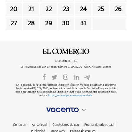
20
21
22
23
24
25
26
27
28
29
30
31
©ELCOMERCIO.ES
Calle Marqués de San Esteban, número 2, CP 33206 , Gijón, Asturias, España
En lo posible, para la resolución de litigios en línea en materia de consumo conforme
Reglamento (UE) 524/2013, se buscará la posibilidad que la Comisión Europea facilita
como plataforma de resolución de litigios en línea y que se encuentra disponible en el
enlace
https://ec.europa.eu/consumers/odr
.
Contactar
Aviso legal
Condiciones de uso
Política de privacidad
Publicidad
Mapa web
Política de cookies