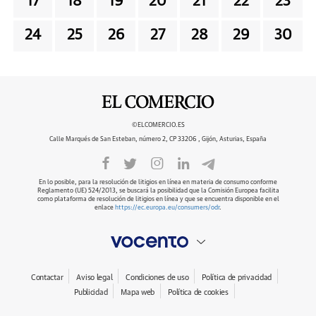
17
18
19
20
21
22
23
24
25
26
27
28
29
30
©ELCOMERCIO.ES
Calle Marqués de San Esteban, número 2, CP 33206 , Gijón, Asturias, España
En lo posible, para la resolución de litigios en línea en materia de consumo conforme
Reglamento (UE) 524/2013, se buscará la posibilidad que la Comisión Europea facilita
como plataforma de resolución de litigios en línea y que se encuentra disponible en el
enlace
https://ec.europa.eu/consumers/odr
.
Contactar
Aviso legal
Condiciones de uso
Política de privacidad
Publicidad
Mapa web
Política de cookies