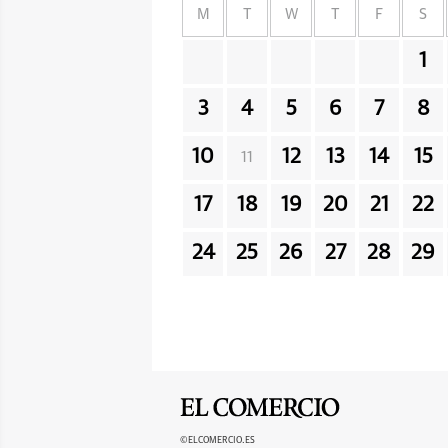
M
T
W
T
F
S
1
3
4
5
6
7
8
10
12
13
14
15
11
17
18
19
20
21
22
24
25
26
27
28
29
©ELCOMERCIO.ES