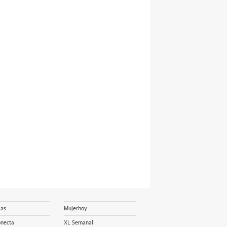
ias
Mujerhoy
onecta
XL Semanal