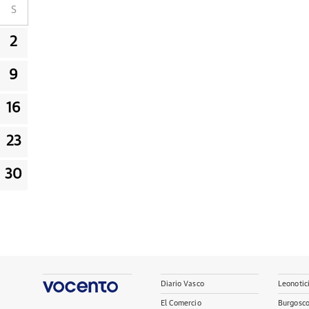
S
2
9
16
23
30
Diario Vasco
Leonotic
El Comercio
Burgosc