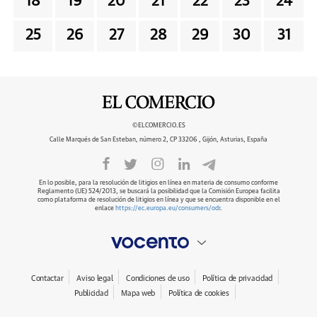
18
19
20
21
22
23
24
25
26
27
28
29
30
31
©ELCOMERCIO.ES
Calle Marqués de San Esteban, número 2, CP 33206 , Gijón, Asturias, España
En lo posible, para la resolución de litigios en línea en materia de consumo conforme
Reglamento (UE) 524/2013, se buscará la posibilidad que la Comisión Europea facilita
como plataforma de resolución de litigios en línea y que se encuentra disponible en el
enlace
https://ec.europa.eu/consumers/odr
.
Contactar
Aviso legal
Condiciones de uso
Política de privacidad
Publicidad
Mapa web
Política de cookies