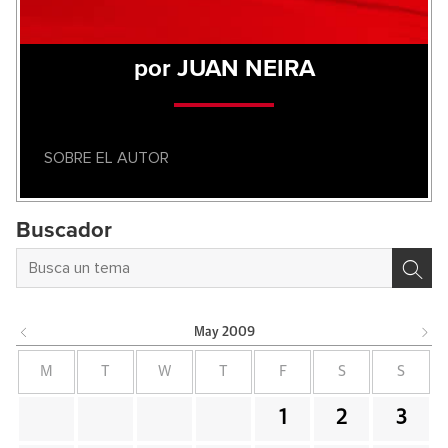
por JUAN NEIRA
SOBRE EL AUTOR
Buscador
May
2009
M
T
W
T
F
S
S
1
2
3