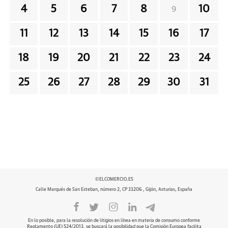
4
5
6
7
8
10
9
11
12
13
14
15
16
17
18
19
20
21
22
23
24
25
26
27
28
29
30
31
©ELCOMERCIO.ES
Calle Marqués de San Esteban, número 2, CP 33206 , Gijón, Asturias, España
En lo posible, para la resolución de litigios en línea en materia de consumo conforme
Reglamento (UE) 524/2013, se buscará la posibilidad que la Comisión Europea facilita