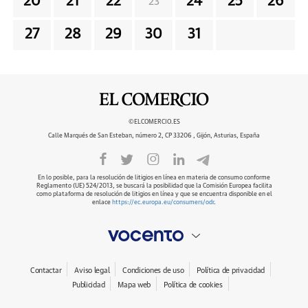
20
21
22
24
25
26
23
27
28
29
30
31
©ELCOMERCIO.ES
Calle Marqués de San Esteban, número 2, CP 33206 , Gijón, Asturias, España
En lo posible, para la resolución de litigios en línea en materia de consumo conforme
Reglamento (UE) 524/2013, se buscará la posibilidad que la Comisión Europea facilita
como plataforma de resolución de litigios en línea y que se encuentra disponible en el
enlace
https://ec.europa.eu/consumers/odr
.
Contactar
Aviso legal
Condiciones de uso
Política de privacidad
Publicidad
Mapa web
Política de cookies