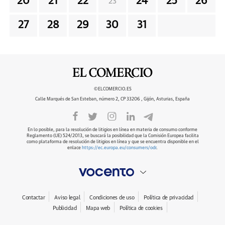
20
21
22
24
25
26
23
27
28
29
30
31
©ELCOMERCIO.ES
Calle Marqués de San Esteban, número 2, CP 33206 , Gijón, Asturias, España
En lo posible, para la resolución de litigios en línea en materia de consumo conforme
Reglamento (UE) 524/2013, se buscará la posibilidad que la Comisión Europea facilita
como plataforma de resolución de litigios en línea y que se encuentra disponible en el
enlace
https://ec.europa.eu/consumers/odr
.
Contactar
Aviso legal
Condiciones de uso
Política de privacidad
Publicidad
Mapa web
Política de cookies