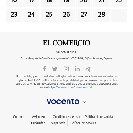
16
17
18
19
20
21
22
23
24
25
26
27
28
©ELCOMERCIO.ES
Calle Marqués de San Esteban, número 2, CP 33206 , Gijón, Asturias, España
En lo posible, para la resolución de litigios en línea en materia de consumo conforme
Reglamento (UE) 524/2013, se buscará la posibilidad que la Comisión Europea facilita
como plataforma de resolución de litigios en línea y que se encuentra disponible en el
enlace
https://ec.europa.eu/consumers/odr
.
Contactar
Aviso legal
Condiciones de uso
Política de privacidad
Publicidad
Mapa web
Política de cookies