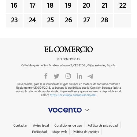
16
17
18
19
20
21
22
23
24
25
26
27
28
©ELCOMERCIO.ES
Calle Marqués de San Esteban, número 2, CP 33206 , Gijón, Asturias, España
En lo posible, para la resolución de litigios en línea en materia de consumo conforme
Reglamento (UE) 524/2013, se buscará la posibilidad que la Comisión Europea facilita
como plataforma de resolución de litigios en línea y que se encuentra disponible en el
enlace
https://ec.europa.eu/consumers/odr
.
Contactar
Aviso legal
Condiciones de uso
Política de privacidad
Publicidad
Mapa web
Política de cookies