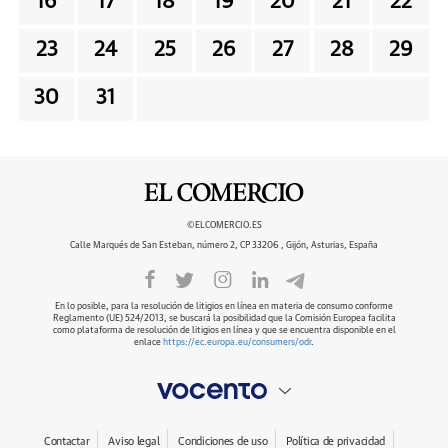
16
17
18
19
20
21
22
23
24
25
26
27
28
29
30
31
©ELCOMERCIO.ES
Calle Marqués de San Esteban, número 2, CP 33206 , Gijón, Asturias, España
En lo posible, para la resolución de litigios en línea en materia de consumo conforme
Reglamento (UE) 524/2013, se buscará la posibilidad que la Comisión Europea facilita
como plataforma de resolución de litigios en línea y que se encuentra disponible en el
enlace
https://ec.europa.eu/consumers/odr
.
Contactar
Aviso legal
Condiciones de uso
Política de privacidad