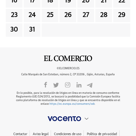
16
17
18
19
20
21
22
23
24
25
26
27
28
29
30
31
©ELCOMERCIO.ES
Calle Marqués de San Esteban, número 2, CP 33206 , Gijón, Asturias, España
En lo posible, para la resolución de litigios en línea en materia de consumo conforme
Reglamento (UE) 524/2013, se buscará la posibilidad que la Comisión Europea facilita
como plataforma de resolución de litigios en línea y que se encuentra disponible en el
enlace
https://ec.europa.eu/consumers/odr
.
Contactar
Aviso legal
Condiciones de uso
Política de privacidad