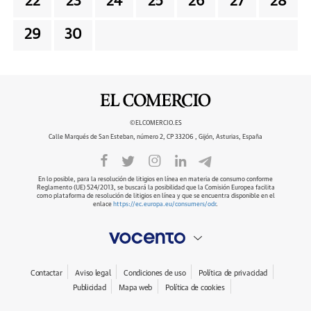
22
23
24
25
26
27
28
29
30
©ELCOMERCIO.ES
Calle Marqués de San Esteban, número 2, CP 33206 , Gijón, Asturias, España
En lo posible, para la resolución de litigios en línea en materia de consumo conforme
Reglamento (UE) 524/2013, se buscará la posibilidad que la Comisión Europea facilita
como plataforma de resolución de litigios en línea y que se encuentra disponible en el
enlace
https://ec.europa.eu/consumers/odr
.
Contactar
Aviso legal
Condiciones de uso
Política de privacidad
Publicidad
Mapa web
Política de cookies