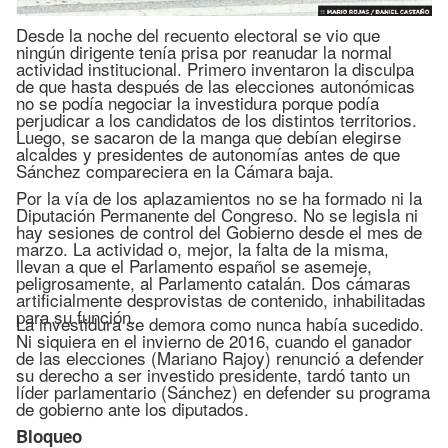
Desde la noche del recuento electoral se vio que
ningún dirigente tenía prisa por reanudar la normal
actividad institucional. Primero inventaron la disculpa
de que hasta después de las elecciones autonómicas
no se podía negociar la investidura porque podía
perjudicar a los candidatos de los distintos territorios.
Luego, se sacaron de la manga que debían elegirse
alcaldes y presidentes de autonomías antes de que
Sánchez compareciera en la Cámara baja.
Por la vía de los aplazamientos no se ha formado ni la
Diputación Permanente del Congreso. No se legisla ni
hay sesiones de control del Gobierno desde el mes de
marzo. La actividad o, mejor, la falta de la misma,
llevan a que el Parlamento español se asemeje,
peligrosamente, al Parlamento catalán. Dos cámaras
artificialmente desprovistas de contenido, inhabilitadas
para su función.
La investidura se demora como nunca había sucedido.
Ni siquiera en el invierno de 2016, cuando el ganador
de las elecciones (Mariano Rajoy) renunció a defender
su derecho a ser investido presidente, tardó tanto un
líder parlamentario (Sánchez) en defender su programa
de gobierno ante los diputados.
Bloqueo