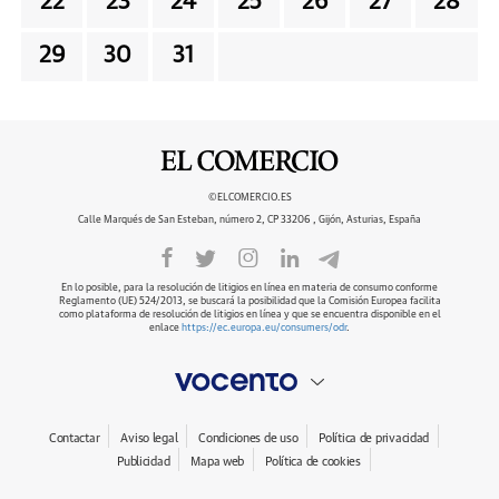
22
23
24
25
26
27
28
29
30
31
©ELCOMERCIO.ES
Calle Marqués de San Esteban, número 2, CP 33206 , Gijón, Asturias, España
En lo posible, para la resolución de litigios en línea en materia de consumo conforme
Reglamento (UE) 524/2013, se buscará la posibilidad que la Comisión Europea facilita
como plataforma de resolución de litigios en línea y que se encuentra disponible en el
enlace
https://ec.europa.eu/consumers/odr
.
Contactar
Aviso legal
Condiciones de uso
Política de privacidad
Publicidad
Mapa web
Política de cookies