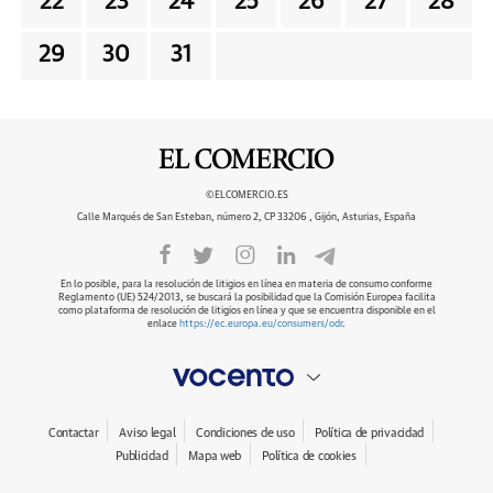
22
23
24
25
26
27
28
29
30
31
©ELCOMERCIO.ES
Calle Marqués de San Esteban, número 2, CP 33206 , Gijón, Asturias, España
En lo posible, para la resolución de litigios en línea en materia de consumo conforme
Reglamento (UE) 524/2013, se buscará la posibilidad que la Comisión Europea facilita
como plataforma de resolución de litigios en línea y que se encuentra disponible en el
enlace
https://ec.europa.eu/consumers/odr
.
Contactar
Aviso legal
Condiciones de uso
Política de privacidad
Publicidad
Mapa web
Política de cookies