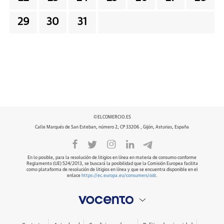
29
30
31
©ELCOMERCIO.ES
Calle Marqués de San Esteban, número 2, CP 33206 , Gijón, Asturias, España
En lo posible, para la resolución de litigios en línea en materia de consumo conforme
Reglamento (UE) 524/2013, se buscará la posibilidad que la Comisión Europea facilita
como plataforma de resolución de litigios en línea y que se encuentra disponible en el
enlace
https://ec.europa.eu/consumers/odr
.