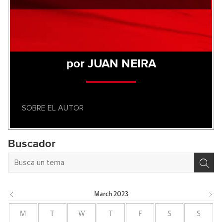
por JUAN NEIRA
SOBRE EL AUTOR
Buscador
March
2023
M
T
W
T
F
S
S