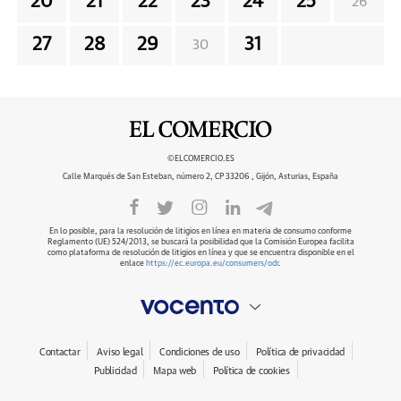
20
21
22
23
24
25
26
27
28
29
31
30
©ELCOMERCIO.ES
Calle Marqués de San Esteban, número 2, CP 33206 , Gijón, Asturias, España
En lo posible, para la resolución de litigios en línea en materia de consumo conforme
Reglamento (UE) 524/2013, se buscará la posibilidad que la Comisión Europea facilita
como plataforma de resolución de litigios en línea y que se encuentra disponible en el
enlace
https://ec.europa.eu/consumers/odr
.
Contactar
Aviso legal
Condiciones de uso
Política de privacidad
Publicidad
Mapa web
Política de cookies