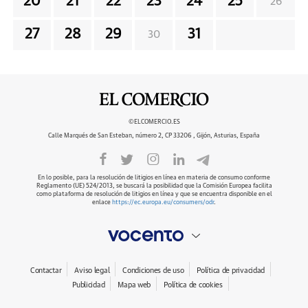
20
21
22
23
24
25
26
27
28
29
31
30
©ELCOMERCIO.ES
Calle Marqués de San Esteban, número 2, CP 33206 , Gijón, Asturias, España
En lo posible, para la resolución de litigios en línea en materia de consumo conforme
Reglamento (UE) 524/2013, se buscará la posibilidad que la Comisión Europea facilita
como plataforma de resolución de litigios en línea y que se encuentra disponible en el
enlace
https://ec.europa.eu/consumers/odr
.
Contactar
Aviso legal
Condiciones de uso
Política de privacidad
Publicidad
Mapa web
Política de cookies