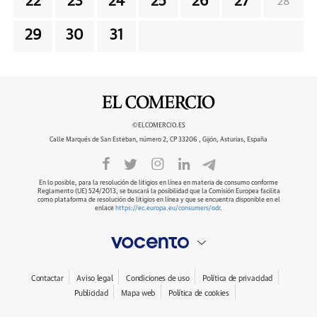
22
23
24
25
26
27
28
29
30
31
©ELCOMERCIO.ES
Calle Marqués de San Esteban, número 2, CP 33206 , Gijón, Asturias, España
En lo posible, para la resolución de litigios en línea en materia de consumo conforme
Reglamento (UE) 524/2013, se buscará la posibilidad que la Comisión Europea facilita
como plataforma de resolución de litigios en línea y que se encuentra disponible en el
enlace
https://ec.europa.eu/consumers/odr
.
Contactar
Aviso legal
Condiciones de uso
Política de privacidad
Publicidad
Mapa web
Política de cookies