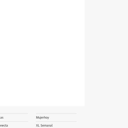
ias
Mujerhoy
onecta
XL Semanal