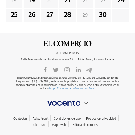
19
21
24
18
20
22
23
25
26
27
28
30
29
©ELCOMERCIO.ES
Calle Marqués de San Esteban, número 2, CP 33206 , Gijón, Asturias, España
En lo posible, para la resolución de litigios en línea en materia de consumo conforme
Reglamento (UE) 524/2013, se buscará la posibilidad que la Comisión Europea facilita
como plataforma de resolución de litigios en línea y que se encuentra disponible en el
enlace
https://ec.europa.eu/consumers/odr
.
Contactar
Aviso legal
Condiciones de uso
Política de privacidad
Publicidad
Mapa web
Política de cookies