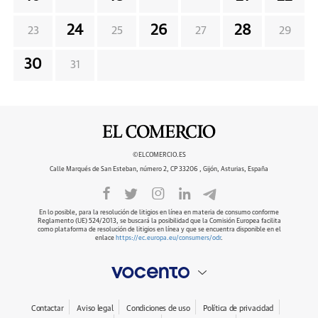
24
26
28
23
25
27
29
30
31
©ELCOMERCIO.ES
Calle Marqués de San Esteban, número 2, CP 33206 , Gijón, Asturias, España
En lo posible, para la resolución de litigios en línea en materia de consumo conforme
Reglamento (UE) 524/2013, se buscará la posibilidad que la Comisión Europea facilita
como plataforma de resolución de litigios en línea y que se encuentra disponible en el
enlace
https://ec.europa.eu/consumers/odr
.
Contactar
Aviso legal
Condiciones de uso
Política de privacidad