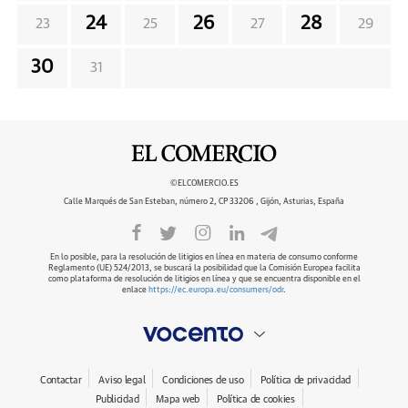
24
26
28
23
25
27
29
30
31
©ELCOMERCIO.ES
Calle Marqués de San Esteban, número 2, CP 33206 , Gijón, Asturias, España
En lo posible, para la resolución de litigios en línea en materia de consumo conforme
Reglamento (UE) 524/2013, se buscará la posibilidad que la Comisión Europea facilita
como plataforma de resolución de litigios en línea y que se encuentra disponible en el
enlace
https://ec.europa.eu/consumers/odr
.
Contactar
Aviso legal
Condiciones de uso
Política de privacidad
Publicidad
Mapa web
Política de cookies