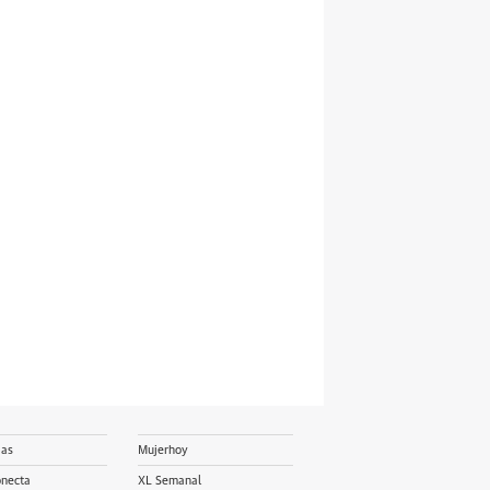
ias
Mujerhoy
onecta
XL Semanal