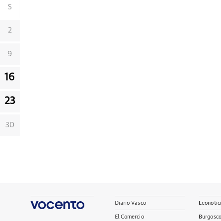
S
2
9
16
23
30
Diario Vasco
Leonotic
El Comercio
Burgosc