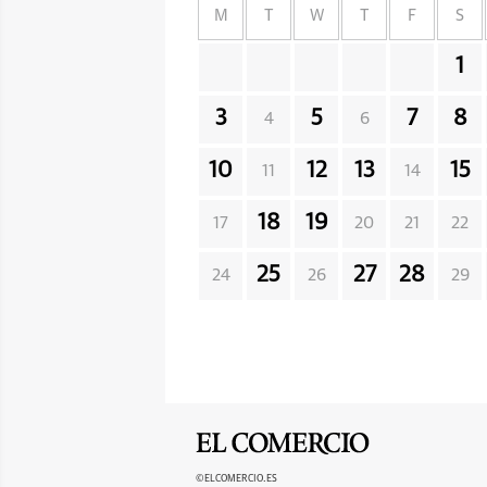
M
T
W
T
F
S
1
3
5
7
8
4
6
10
12
13
15
11
14
18
19
17
20
21
22
25
27
28
24
26
29
©ELCOMERCIO.ES