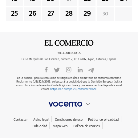
25
26
27
28
29
30
©ELCOMERCIO.ES
Calle Marqués de San Esteban, número 2, CP 33206 , Gijón, Asturias, España
En lo posible, para la resolución de litigios en línea en materia de consumo conforme
Reglamento (UE) 524/2013, se buscará la posibilidad que la Comisión Europea facilita
como plataforma de resolución de litigios en línea y que se encuentra disponible en el
enlace
https://ec.europa.eu/consumers/odr
.
Contactar
Aviso legal
Condiciones de uso
Política de privacidad
Publicidad
Mapa web
Política de cookies