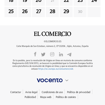
18
19
20
22
23
24
21
25
26
27
28
29
30
©ELCOMERCIO.ES
Calle Marqués de San Esteban, número 2, CP 33206 , Gijón, Asturias, España
En lo posible, para la resolución de litigios en línea en materia de consumo conforme
Reglamento (UE) 524/2013, se buscará la posibilidad que la Comisión Europea facilita
como plataforma de resolución de litigios en línea y que se encuentra disponible en el
enlace
https://ec.europa.eu/consumers/odr
.
Contactar
Aviso legal
Condiciones de uso
Política de privacidad
Publicidad
Mapa web
Política de cookies