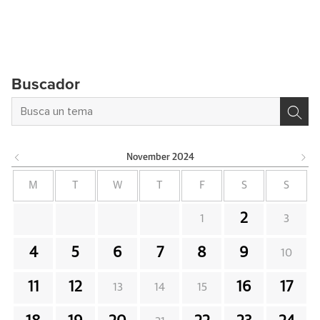
Buscador
November
2024
M
T
W
T
F
S
S
2
1
3
4
5
6
7
8
9
10
11
12
16
17
13
14
15