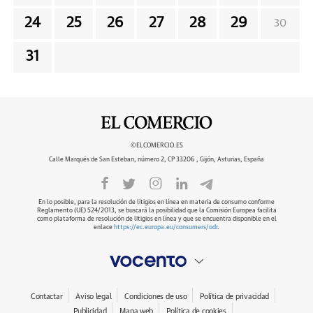
24
25
26
27
28
29
30
31
©ELCOMERCIO.ES
Calle Marqués de San Esteban, número 2, CP 33206 , Gijón, Asturias, España
En lo posible, para la resolución de litigios en línea en materia de consumo conforme
Reglamento (UE) 524/2013, se buscará la posibilidad que la Comisión Europea facilita
como plataforma de resolución de litigios en línea y que se encuentra disponible en el
enlace
https://ec.europa.eu/consumers/odr
.
Contactar
Aviso legal
Condiciones de uso
Política de privacidad
Publicidad
Mapa web
Política de cookies