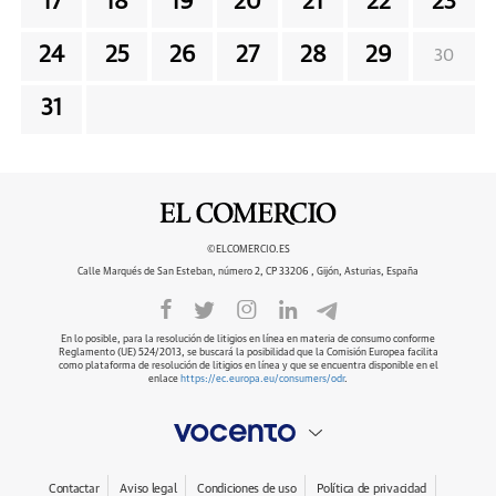
17
18
19
20
21
22
23
24
25
26
27
28
29
30
31
©ELCOMERCIO.ES
Calle Marqués de San Esteban, número 2, CP 33206 , Gijón, Asturias, España
En lo posible, para la resolución de litigios en línea en materia de consumo conforme
Reglamento (UE) 524/2013, se buscará la posibilidad que la Comisión Europea facilita
como plataforma de resolución de litigios en línea y que se encuentra disponible en el
enlace
https://ec.europa.eu/consumers/odr
.
Contactar
Aviso legal
Condiciones de uso
Política de privacidad