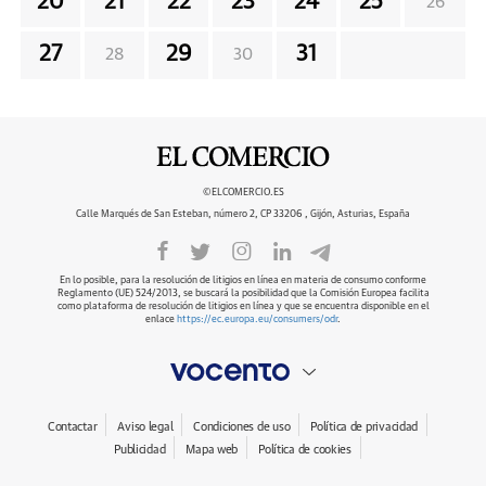
20
21
22
23
24
25
26
27
29
31
28
30
©ELCOMERCIO.ES
Calle Marqués de San Esteban, número 2, CP 33206 , Gijón, Asturias, España
En lo posible, para la resolución de litigios en línea en materia de consumo conforme
Reglamento (UE) 524/2013, se buscará la posibilidad que la Comisión Europea facilita
como plataforma de resolución de litigios en línea y que se encuentra disponible en el
enlace
https://ec.europa.eu/consumers/odr
.
Contactar
Aviso legal
Condiciones de uso
Política de privacidad
Publicidad
Mapa web
Política de cookies