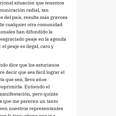
pcional situación que tenemos
omunicación radial, tan
s del país, resulta más gravosa
 de cualquier otra comunidad
onales han difundido la
 desgraciado peaje en la agenda
 el peaje es ilegal, caro y
ndo dice que los asturianos
e decir que sea fácil lograr el
ta que sea, lleva años
suprimirla. Entiendo el
 manifestación, pero quizás
as que me parecen un tanto
reen nuestros representantes
n la tasa: «tiene que ir a