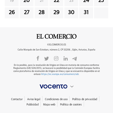
20
22
24
25
19
21
23
26
27
28
29
30
31
©ELCOMERCIO.ES
Calle Marqués de San Esteban, número 2, CP 33206 , Gijón, Asturias, España
En lo posible, para la resolución de litigios en línea en materia de consumo conforme
Reglamento (UE) 524/2013, se buscará la posibilidad que la Comisión Europea facilita
como plataforma de resolución de litigios en línea y que se encuentra disponible en el
enlace
https://ec.europa.eu/consumers/odr
.
Contactar
Aviso legal
Condiciones de uso
Política de privacidad
Publicidad
Mapa web
Política de cookies