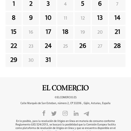
1
2
3
5
6
4
7
8
9
10
13
14
11
12
15
17
18
21
16
19
20
22
24
26
28
23
25
27
29
31
30
©ELCOMERCIO.ES
Calle Marqués de San Esteban, número 2, CP 33206 , Gijón, Asturias, España
En lo posible, para la resolución de litigios en línea en materia de consumo conforme
Reglamento (UE) 524/2013, se buscará la posibilidad que la Comisión Europea facilita
como plataforma de resolución de litigios en línea y que se encuentra disponible en el