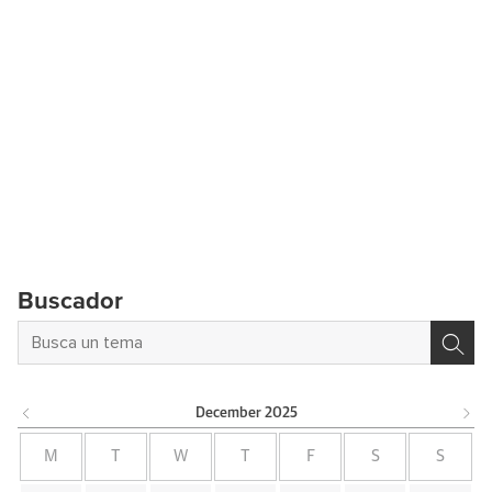
Buscador
December
2025
M
T
W
T
F
S
S