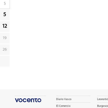
S
5
12
19
26
Diario Vasco
Leonotic
El Comercio
Burgosc