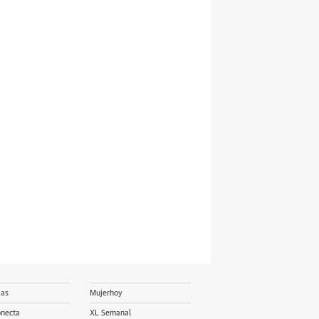
ias
Mujerhoy
onecta
XL Semanal