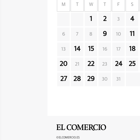
M
T
W
T
F
S
1
2
4
3
9
11
6
7
8
10
14
15
18
13
16
17
20
22
24
25
21
23
27
28
29
30
31
©ELCOMERCIO.ES