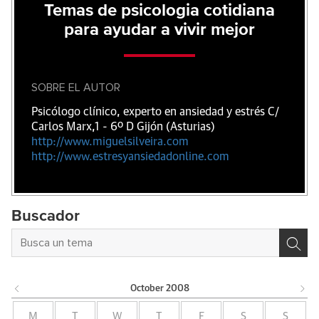
Temas de psicologia cotidiana
para ayudar a vivir mejor
SOBRE EL AUTOR
Psicólogo clínico, experto en ansiedad y estrés C/
Carlos Marx,1 - 6º D Gijón (Asturias)
http://www.miguelsilveira.com
http://www.estresyansiedadonline.com
Buscador
October
2008
M
T
W
T
F
S
S