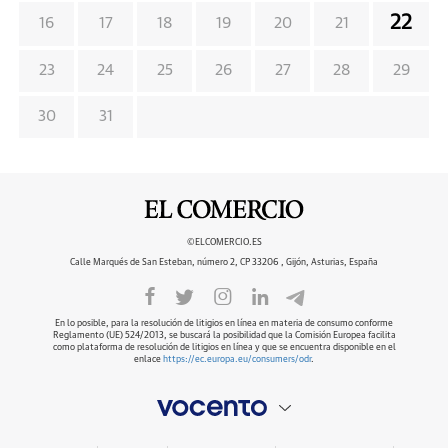
22
16
17
18
19
20
21
23
24
25
26
27
28
29
30
31
©ELCOMERCIO.ES
Calle Marqués de San Esteban, número 2, CP 33206 , Gijón, Asturias, España
En lo posible, para la resolución de litigios en línea en materia de consumo conforme
Reglamento (UE) 524/2013, se buscará la posibilidad que la Comisión Europea facilita
como plataforma de resolución de litigios en línea y que se encuentra disponible en el
enlace
https://ec.europa.eu/consumers/odr
.