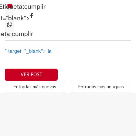
Etiqueta:
cumplir
et="blank">
ueta:
cumplir
" target="_blank">
VER POST
Entradas más nuevas
Entradas más antiguas