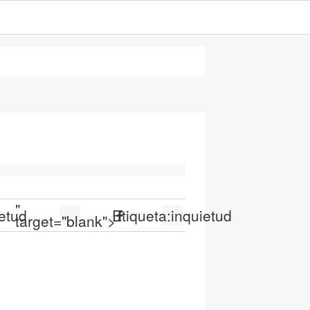
"
etud
Etiqueta:
inquietud
target="blank">