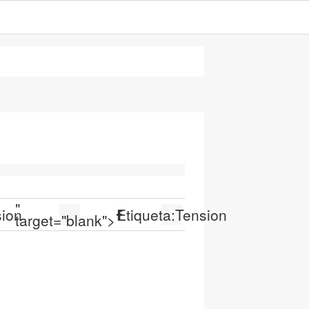
"
sion
Etiqueta:
Tension
target="blank">