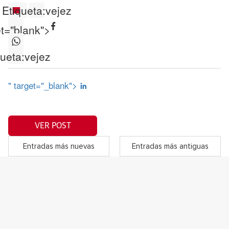
Etiqueta:
vejez
et="blank">
queta:
vejez
" target="_blank">
VER POST
Entradas más nuevas
Entradas más antiguas