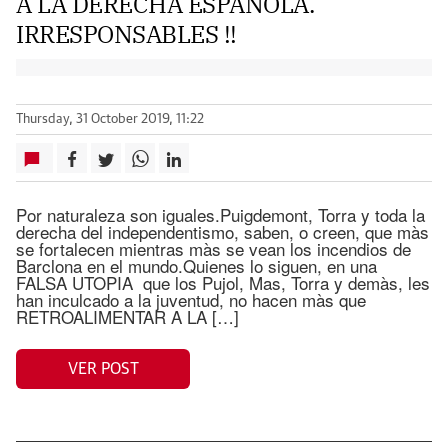
A LA DERECHA ESPAÑOLA.
IRRESPONSABLES !!
Thursday, 31 October 2019, 11:22
Por naturaleza son iguales.Puigdemont, Torra y toda la
derecha del independentismo, saben, o creen, que màs
se fortalecen mientras màs se vean los incendios de
Barclona en el mundo.Quienes lo siguen, en una
FALSA UTOPIA que los Pujol, Mas, Torra y demàs, les
han inculcado a la juventud, no hacen màs que
RETROALIMENTAR A LA […]
VER POST