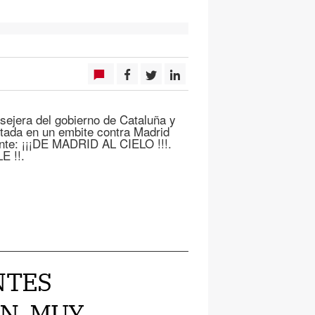
sejera del gobierno de Cataluña y
tada en un embite contra Madrid
iente: ¡¡¡DE MADRID AL CIELO !!!.
E !!.
NTES
N. MUY