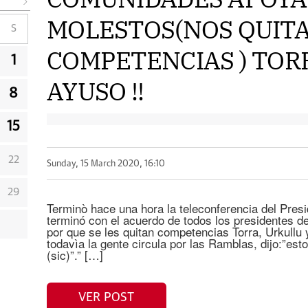
MOLESTOS(NOS QUIT
S
COMPETENCIAS ) TOR
1
AYUSO !!
8
15
22
Sunday, 15 March 2020, 16:10
29
Terminò hace una hora la teleconferencia del Pres
terminó con el acuerdo de todos los presidentes 
por que se les quitan competencias Torra, Urkullu
todavìa la gente circula por las Ramblas, dijo:”est
(sic)”.” […]
VER POST