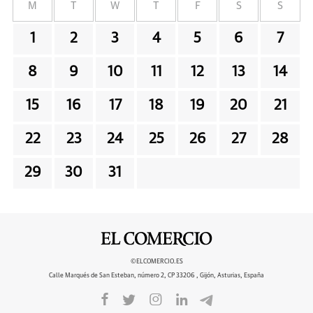
M
T
W
T
F
S
S
1
2
3
4
5
6
7
8
9
10
11
12
13
14
15
16
17
18
19
20
21
22
23
24
25
26
27
28
29
30
31
©ELCOMERCIO.ES
Calle Marqués de San Esteban, número 2, CP 33206 , Gijón, Asturias, España