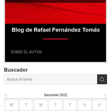
Blog de Rafael Fernández Tomás
SOBRE EL AUTOR
Buscador
December
2022
M
T
W
T
F
S
S